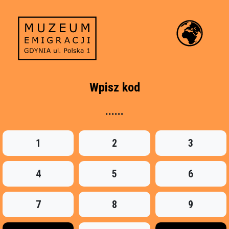
Wpisz kod
......
1
2
3
4
5
6
7
8
9